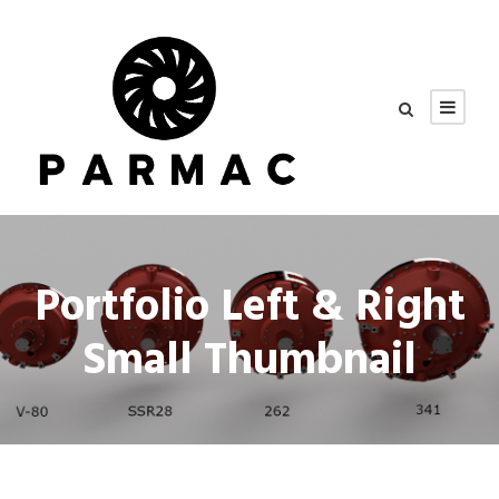
Portfolio Left & Right
Small Thumbnail